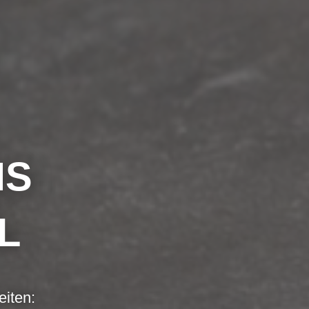
NS
L
eiten: